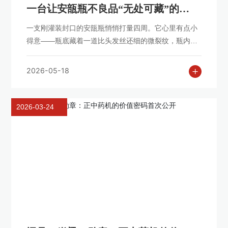
一台让安瓿瓶不良品“无处可藏”的检
测高手
一支刚灌装封口的安瓿瓶悄悄打量四周。它心里有点小
得意——瓶底藏着一道比头发丝还细的微裂纹，瓶内有
一根肉眼几乎看不见的纤维。
2026-05-18
2026-03-24