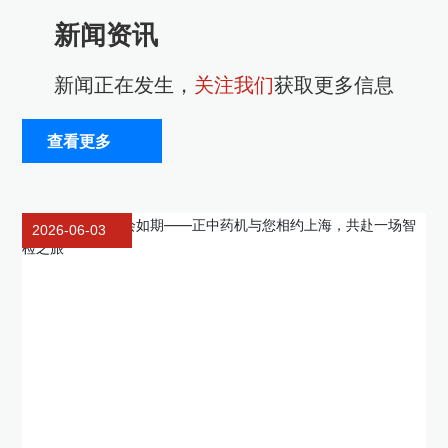
新闻资讯
新闻正在发生，
关注我们
获取更多信息
查看更多
2026-06-03