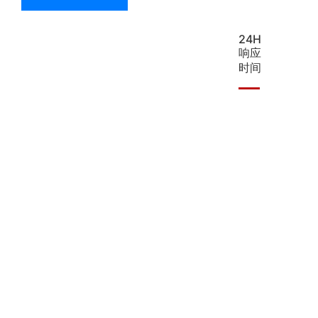
24H
响应
时间
请给我们留言
为您提供更多优质的制药设备