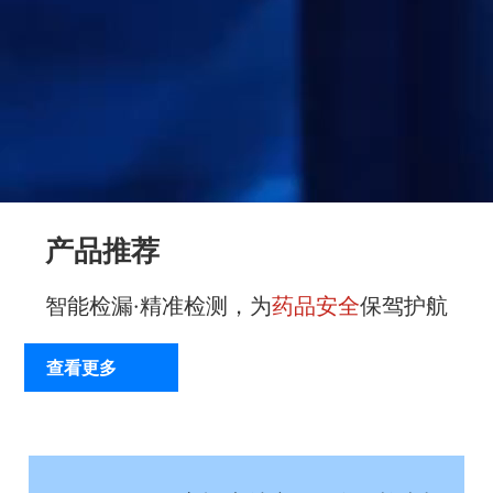
产品推荐
智能检漏·精准检测，为
药品安全
保驾护航
查看更多