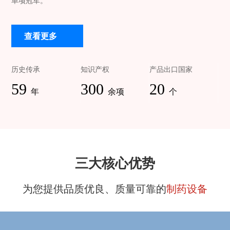
单项冠军。
查看更多
历史传承
知识产权
产品出口国家
59
300
20
年
余项
个
三大核心优势
为您提供品质优良、质量可靠的
制药设备