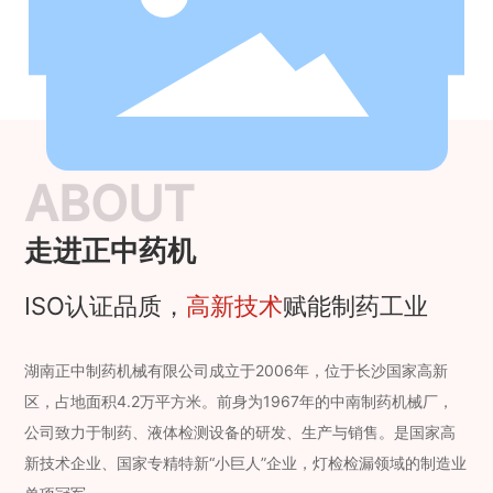
ABOUT
走进正中药机
ISO认证品质，
高新技术
赋能制药工业
湖南正中制药机械有限公司成立于2006年，位于长沙国家高新
区，占地面积4.2万平方米。前身为1967年的中南制药机械厂，
公司致力于制药、液体检测设备的研发、生产与销售。是国家高
新技术企业、国家专精特新“小巨人”企业，灯检检漏领域的制造业