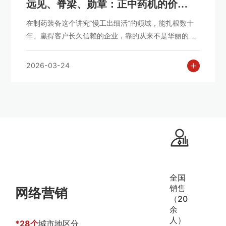
远见、脊梁、勋章：正中药机的价值
密码首次公开
在制药装备这个讲究“慢工出细活”的领域，能扎根数十
年、赢得客户长久信赖的企业，靠的从来不是华丽的营
销话术，而是刻进骨子里的硬核技术实力与经得起检验
的可靠品质。
2026-03-24
全国
销售
网络营销
（20
余
人）
*28个
城市地区分