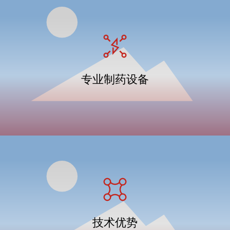
专业制药设备
技术优势